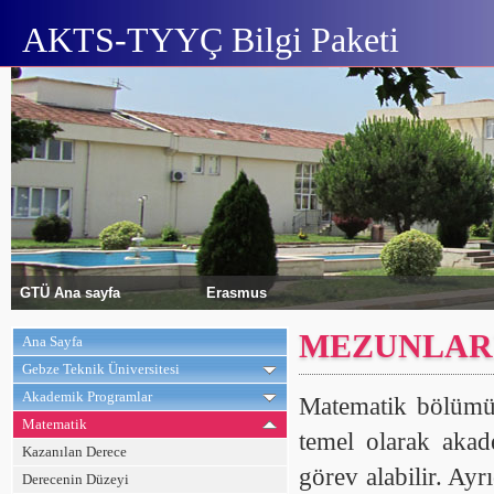
AKTS-TYYÇ Bilgi Paketi
GTÜ Ana sayfa
Erasmus
MEZUNLARI
Ana Sayfa
Gebze Teknik Üniversitesi
Akademik Programlar
Matematik bölümü 
Matematik
temel olarak akad
Kazanılan Derece
görev alabilir. Ayr
Derecenin Düzeyi