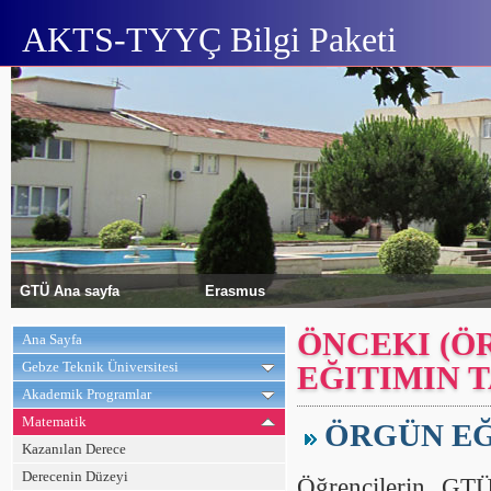
AKTS-TYYÇ Bilgi Paketi
GTÜ Ana sayfa
Erasmus
ÖNCEKI (ÖR
Ana Sayfa
Gebze Teknik Üniversitesi
EĞITIMIN 
Akademik Programlar
Matematik
ÖRGÜN EĞ
Kazanılan Derece
Derecenin Düzeyi
Öğrencilerin GTÜ