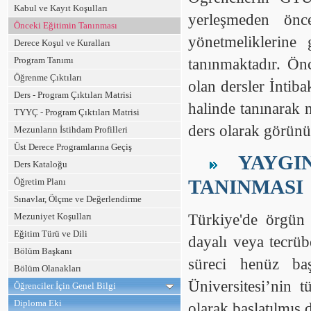
Kabul ve Kayıt Koşulları
yerleşmeden önc
Önceki Eğitimin Tanınması
yönetmeliklerine
Derece Koşul ve Kuralları
Program Tanımı
tanınmaktadır. Ön
Öğrenme Çıktıları
olan dersler İnti
Ders - Program Çıktıları Matrisi
halinde tanınarak n
TYYÇ - Program Çıktıları Matrisi
ders olarak görünür 
Mezunların İstihdam Profilleri
Üst Derece Programlarına Geçiş
YAYGIN
Ders Kataloğu
TANINMASI
Öğretim Planı
Sınavlar, Ölçme ve Değerlendirme
Mezuniyet Koşulları
Türkiye'de örgün 
Eğitim Türü ve Dili
dayalı veya tecrü
Bölüm Başkanı
süreci henüz ba
Bölüm Olanakları
Üniversitesi’nin 
Öğrenciler İçin Genel Bilgi
Diploma Eki
olarak başlatılmış d