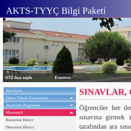
AKTS-TYYÇ Bilgi Paketi
GTÜ Ana sayfa
Erasmus
SINAVLAR,
Ana Sayfa
Gebze Teknik Üniversitesi
Akademik Programlar
Öğrenciler her de
Matematik
sınavına girmek z
Kazanılan Derece
tarafından ara sına
Derecenin Düzeyi