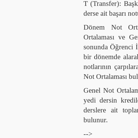
T (Transfer): Başk
derse ait başarı no
Dönem Not Orta
Ortalaması ve Gen
sonunda Öğrenci İş
bir dönemde alarak
notlarının çarpıl
Not Ortalaması bul
Genel Not Ortalam
yedi dersin kredi
derslere ait top
bulunur.
-->