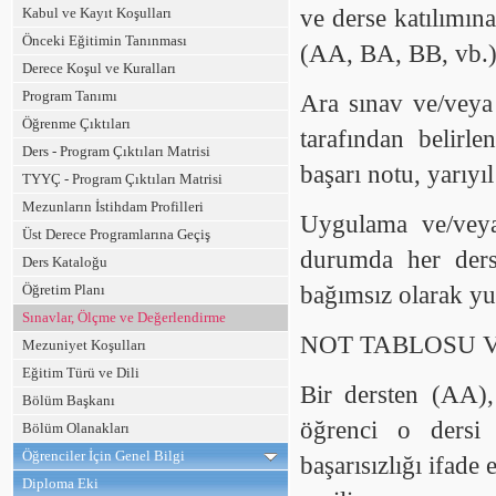
Kabul ve Kayıt Koşulları
ve derse katılımına
Önceki Eğitimin Tanınması
(AA, BA, BB, vb.) i
Derece Koşul ve Kuralları
Program Tanımı
Ara sınav ve/veya 
Öğrenme Çıktıları
tarafından belirle
Ders - Program Çıktıları Matrisi
başarı notu, yarıyı
TYYÇ - Program Çıktıları Matrisi
Mezunların İstihdam Profilleri
Uygulama ve/veya 
Üst Derece Programlarına Geçiş
durumda her ders,
Ders Kataloğu
Öğretim Planı
bağımsız olarak yu
Sınavlar, Ölçme ve Değerlendirme
NOT TABLOSU V
Mezuniyet Koşulları
Eğitim Türü ve Dili
Bir dersten (AA),
Bölüm Başkanı
öğrenci o dersi 
Bölüm Olanakları
Öğrenciler İçin Genel Bilgi
başarısızlığı ifade
Diploma Eki