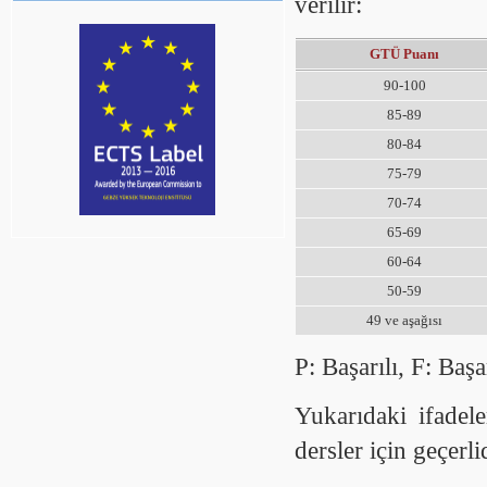
verilir:
GTÜ Puanı
90-100
85-89
80-84
75-79
70-74
65-69
60-64
50-59
49 ve aşağısı
P: Başarılı, F: Baş
Yukarıdaki ifadele
dersler için geçerlid