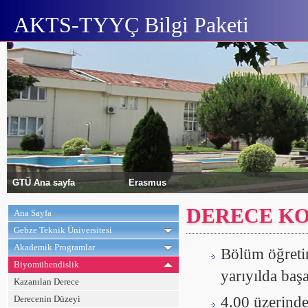
AKTS-TYYÇ Bilgi Paketi
GTÜ Ana sayfa
Erasmus
DERECE KO
Ana Sayfa
Gebze Teknik Üniversitesi
Akademik Programlar
Bölüm öğretim
Biyomühendislik
yarıyılda baş
Kazanılan Derece
Derecenin Düzeyi
4.00 üzerind