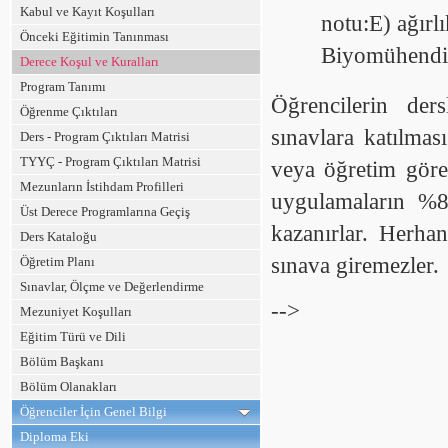
Kabul ve Kayıt Koşulları
notu:E) ağırlı
Önceki Eğitimin Tanınması
Biyomühendisl
Derece Koşul ve Kuralları
Program Tanımı
Öğrencilerin der
Öğrenme Çıktıları
sınavlara katılmas
Ders - Program Çıktıları Matrisi
TYYÇ - Program Çıktıları Matrisi
veya öğretim görev
Mezunların İstihdam Profilleri
uygulamaların %80
Üst Derece Programlarına Geçiş
kazanırlar. Herhan
Ders Kataloğu
sınava giremezler.
Öğretim Planı
Sınavlar, Ölçme ve Değerlendirme
-->
Mezuniyet Koşulları
Eğitim Türü ve Dili
Bölüm Başkanı
Bölüm Olanakları
Öğrenciler İçin Genel Bilgi
Diploma Eki