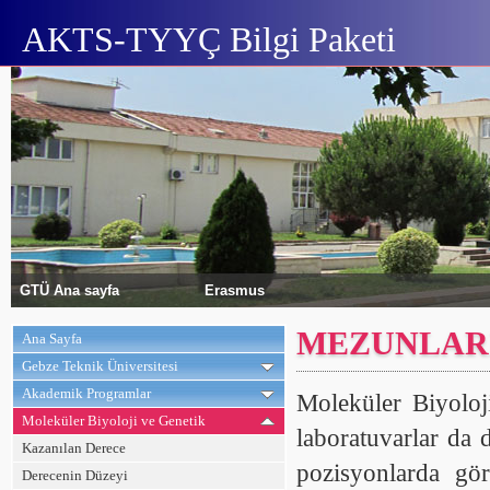
AKTS-TYYÇ Bilgi Paketi
GTÜ Ana sayfa
Erasmus
MEZUNLARI
Ana Sayfa
Gebze Teknik Üniversitesi
Akademik Programlar
Moleküler Biyoloj
Moleküler Biyoloji ve Genetik
laboratuvarlar da d
Kazanılan Derece
pozisyonlarda gör
Derecenin Düzeyi