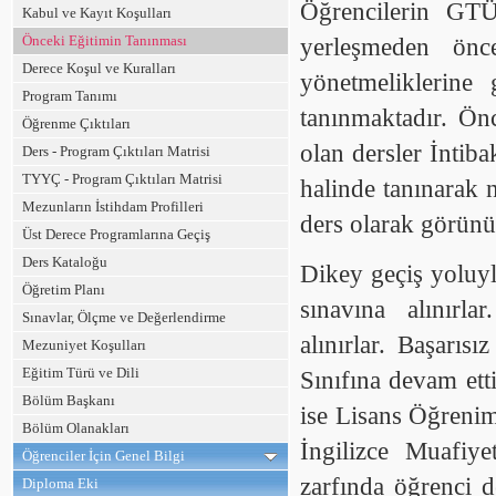
Öğrencilerin GTÜ
Kabul ve Kayıt Koşulları
Önceki Eğitimin Tanınması
yerleşmeden önc
Derece Koşul ve Kuralları
yönetmeliklerine
Program Tanımı
tanınmaktadır. Ön
Öğrenme Çıktıları
olan dersler İnti
Ders - Program Çıktıları Matrisi
TYYÇ - Program Çıktıları Matrisi
halinde tanınarak n
Mezunların İstihdam Profilleri
ders olarak görünür 
Üst Derece Programlarına Geçiş
Ders Kataloğu
Dikey geçiş yoluyl
Öğretim Planı
sınavına alınırl
Sınavlar, Ölçme ve Değerlendirme
alınırlar. Başarısı
Mezuniyet Koşulları
Eğitim Türü ve Dili
Sınıfına devam etti
Bölüm Başkanı
ise Lisans Öğrenimi
Bölüm Olanakları
İngilizce Muafiye
Öğrenciler İçin Genel Bilgi
zarfında öğrenci d
Diploma Eki