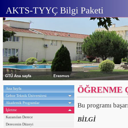
AKTS-TYYÇ Bilgi Paketi
GTÜ Ana sayfa
Erasmus
ÖĞRENME Ç
Ana Sayfa
Gebze Teknik Üniversitesi
Akademik Programlar
Bu programı başarı
İşletme
Kazanılan Derece
BİLGİ
Derecenin Düzeyi