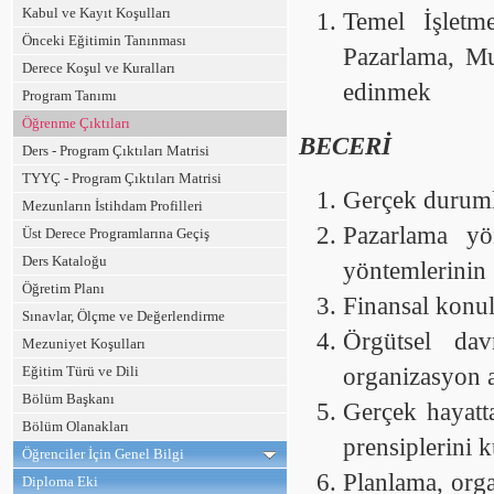
Kabul ve Kayıt Koşulları
Temel İşletm
Önceki Eğitimin Tanınması
Pazarlama, Mu
Derece Koşul ve Kuralları
edinmek
Program Tanımı
Öğrenme Çıktıları
BECERİ
Ders - Program Çıktıları Matrisi
TYYÇ - Program Çıktıları Matrisi
Gerçek duruml
Mezunların İstihdam Profilleri
Pazarlama yö
Üst Derece Programlarına Geçiş
Ders Kataloğu
yöntemlerinin 
Öğretim Planı
Finansal konu
Sınavlar, Ölçme ve Değerlendirme
Örgütsel dav
Mezuniyet Koşulları
Eğitim Türü ve Dili
organizasyon a
Bölüm Başkanı
Gerçek hayatt
Bölüm Olanakları
prensiplerini 
Öğrenciler İçin Genel Bilgi
Planlama, orga
Diploma Eki