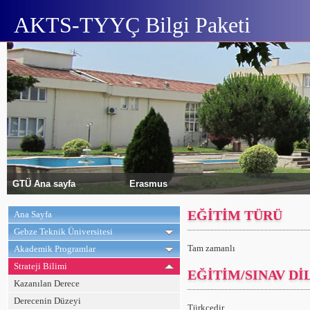
AKTS-TYYÇ Bilgi Paketi
GTÜ Ana sayfa
Erasmus
EĞİTİM TÜRÜ
Ana Sayfa
Gebze Teknik Üniversitesi
Tam zamanlı
Akademik Programlar
Strateji Bilimi
EĞİTİM/SINAV Dİ
Kazanılan Derece
Derecenin Düzeyi
Türkçedir.