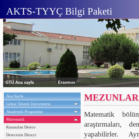
AKTS-TYYÇ Bilgi Paketi
GTÜ Ana sayfa
Erasmus
MEZUNLARI
Ana Sayfa
Gebze Teknik Üniversitesi
Akademik Programlar
Matematik bölüm
Matematik
araştırmaları, d
Kazanılan Derece
yapabilirler. A
Derecenin Düzeyi