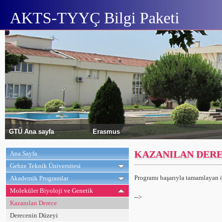
AKTS-TYYÇ Bilgi Paketi
GTÜ Ana sayfa
Erasmus
KAZANILAN DER
Ana Sayfa
Gebze Teknik Üniversitesi
Programı başarıyla tamamlayan ö
Akademik Programlar
Moleküler Biyoloji ve Genetik
-->
Kazanılan Derece
Derecenin Düzeyi