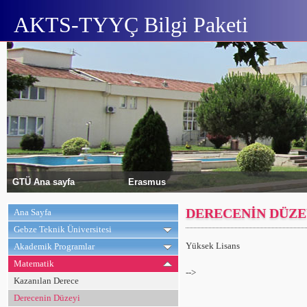
AKTS-TYYÇ Bilgi Paketi
GTÜ Ana sayfa
Erasmus
DERECENİN DÜZE
Ana Sayfa
Gebze Teknik Üniversitesi
Yüksek Lisans
Akademik Programlar
Matematik
-->
Kazanılan Derece
Derecenin Düzeyi