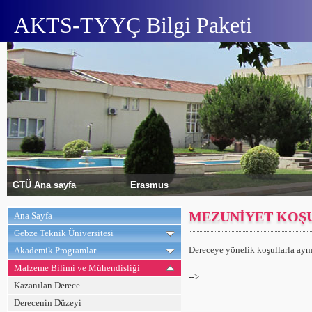
AKTS-TYYÇ Bilgi Paketi
GTÜ Ana sayfa
Erasmus
MEZUNİYET KOŞ
Ana Sayfa
Gebze Teknik Üniversitesi
Dereceye yönelik koşullarla aynıd
Akademik Programlar
Malzeme Bilimi ve Mühendisliği
-->
Kazanılan Derece
Derecenin Düzeyi