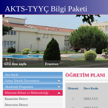
AKTS-TYYÇ Bilgi Paketi
GTÜ Ana sayfa
Erasmus
ÖĞRETİM PLANI
Ana Sayfa
Gebze Teknik Üniversitesi
Akademik Programlar
Dönemi
Ders Kodu
Malzeme Bilimi ve Mühendisliği
Kazanılan Derece
1
MBM XXX
Derecenin Düzeyi
1
MBM XXX