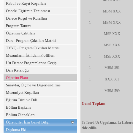
Kabul ve Kayıt Koşulları
Önceki Eğitimin Tanınması
1
MBM XXX
Derece Koşul ve Kuralları
1
MBM XXX
Program Tanımı
Öğrenme Çıktıları
1
MSE XXX
Ders - Program Çıktıları Matrisi
1
MSE XXX
TYYÇ - Program Çıktıları Matrisi
Mezunların İstihdam Profilleri
1
MSE XXX
Üst Derece Programlarına Geçiş
1
MBM 591
Ders Kataloğu
Öğretim Planı
1
XXX 501
Sınavlar, Ölçme ve Değerlendirme
1
MBM 599
Mezuniyet Koşulları
Eğitim Türü ve Dili
Genel Toplam
Bölüm Başkanı
Bölüm Olanakları
Öğrenciler İçin Genel Bilgi
T: Teori, U: Uygulama, L: Laborat
elde edilir.
Diploma Eki