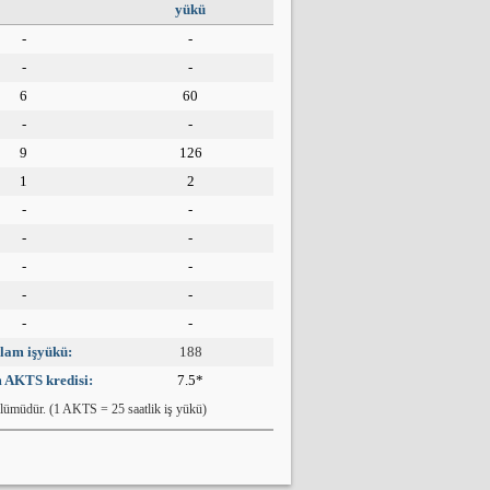
yükü
-
-
-
-
6
60
-
-
9
126
1
2
-
-
-
-
-
-
-
-
-
-
lam işyükü:
188
 AKTS kredisi:
7.5
*
lümüdür. (1 AKTS = 25 saatlik iş yükü)