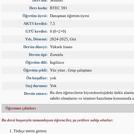
Ders adı:
Seminer
Ders kodu:
BTEC 591
Öğretim üyesi:
Danışman öğretim üyesi
AKTS kredisi:
7,5
GTÜ kredisi:
0 (0+2+0)
Yılı, Dönemi:
2024-2025, Güz
Dersin düzeyi:
Yüksek lisans
Dersin tipi:
Zorunlu
Öğretim dili:
İngilizce
Öğretim şekli:
Yüz yüze , Grup çalışması
Ön koşullar:
yok
Staj durumu:
Yok
Bu ders öğrencilerin biyoteknolojideki farklı alanlar
Dersin amacı:
sahibi olmalarını ve seminer hazırlama konusunda 
Öğrenme çıktıları
Bu dersi başarıyla tamamlayan öğrenciler, şu yetilere sahip olurlar:
Türkçe metin giriniz