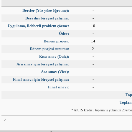
Dersler (Yüz yüze öğretme):
-
Ders dışı bireysel çalışma:
-
Uygulama, Rehberli problem çözme:
10
Ödev:
-
Dönem projesi:
14
Dönem projesi sunumu:
2
Kısa sınav (Quiz):
-
Ara sınav için bireysel çalışma:
-
Ara sınav (Vize):
-
Final sınavı için bireysel çalışma:
-
Final sınavı:
-
Top
Toplam
* AKTS kredisi, toplam iş yükünün 25'e bö
-->