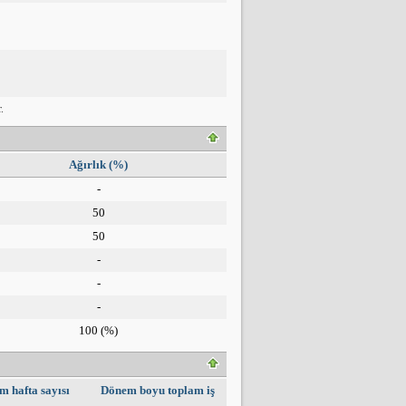
.
Ağırlık (%)
-
50
50
-
-
-
100
(%)
m hafta sayısı
Dönem boyu toplam iş