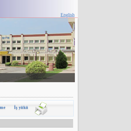
English
rme
İş yükü