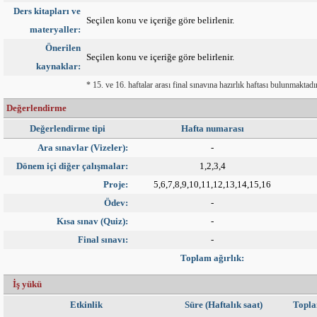
Ders kitapları ve
Seçilen konu ve içeriğe göre belirlenir.
materyaller:
Önerilen
Seçilen konu ve içeriğe göre belirlenir.
kaynaklar:
* 15. ve 16. haftalar arası final sınavına hazırlık haftası bulunmaktadır
Değerlendirme
Değerlendirme tipi
Hafta numarası
Ara sınavlar (Vizeler):
-
Dönem içi diğer çalışmalar:
1,2,3,4
Proje:
5,6,7,8,9,10,11,12,13,14,15,16
Ödev:
-
Kısa sınav (Quiz):
-
Final sınavı:
-
Toplam ağırlık:
İş yükü
Etkinlik
Süre (Haftalık saat)
Topla