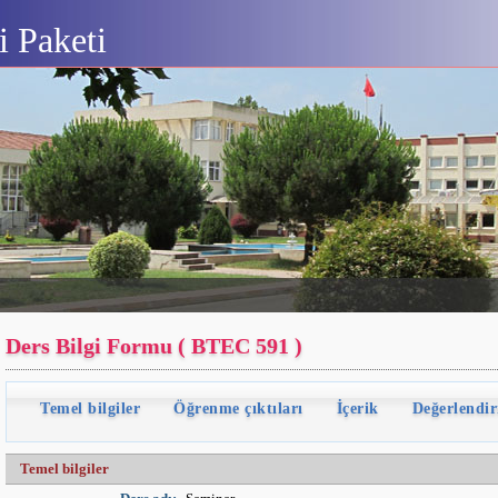
 Paketi
Ders Bilgi Formu ( BTEC 591 )
Temel bilgiler
Öğrenme çıktıları
İçerik
Değerlendi
Temel bilgiler