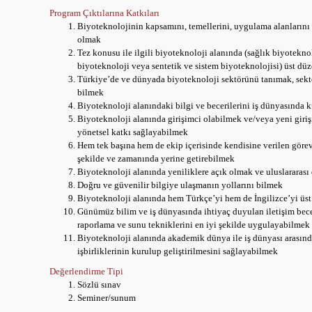
Program Çıktılarına Katkıları
Biyoteknolojinin kapsamını, temellerini, uygulama alanlarını v
olmak
Tez konusu ile ilgili biyoteknoloji alanında (sağlık biyoteknol
biyoteknoloji veya sentetik ve sistem biyoteknolojisi) üst dü
Türkiye’de ve dünyada biyoteknoloji sektörünü tanımak, sektörü
bilmek
Biyoteknoloji alanındaki bilgi ve becerilerini iş dünyasında 
Biyoteknoloji alanında girişimci olabilmek ve/veya yeni giriş
yönetsel katkı sağlayabilmek
Hem tek başına hem de ekip içerisinde kendisine verilen göre
şekilde ve zamanında yerine getirebilmek
Biyoteknoloji alanında yeniliklere açık olmak ve uluslararas
Doğru ve güvenilir bilgiye ulaşmanın yollarını bilmek
Biyoteknoloji alanında hem Türkçe’yi hem de İngilizce’yi üs
Günümüz bilim ve iş dünyasında ihtiyaç duyulan iletişim becer
raporlama ve sunu tekniklerini en iyi şekilde uygulayabilmek
Biyoteknoloji alanında akademik dünya ile iş dünyası arasınd
işbirliklerinin kurulup geliştirilmesini sağlayabilmek
Değerlendirme Tipi
Sözlü sınav
Seminer/sunum