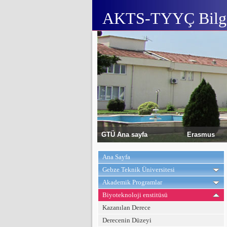
AKTS-TYYÇ Bilgi
GTÜ Ana sayfa
Erasmus
Ana Sayfa
Gebze Teknik Üniversitesi
Akademik Programlar
Biyoteknoloji enstitüsü
Kazanılan Derece
Derecenin Düzeyi