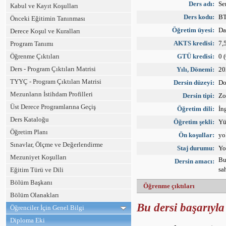
Ders adı:
Se
Kabul ve Kayıt Koşulları
Ders kodu:
BT
Önceki Eğitimin Tanınması
Öğretim üyesi:
Da
Derece Koşul ve Kuralları
AKTS kredisi:
7,
Program Tanımı
Öğrenme Çıktıları
GTÜ kredisi:
0 
Ders - Program Çıktıları Matrisi
Yılı, Dönemi:
20
TYYÇ - Program Çıktıları Matrisi
Dersin düzeyi:
Do
Mezunların İstihdam Profilleri
Dersin tipi:
Zo
Üst Derece Programlarına Geçiş
Öğretim dili:
İn
Ders Kataloğu
Öğretim şekli:
Yü
Öğretim Planı
Ön koşullar:
yo
Sınavlar, Ölçme ve Değerlendirme
Staj durumu:
Yo
Mezuniyet Koşulları
Bu
Dersin amacı:
sa
Eğitim Türü ve Dili
Bölüm Başkanı
Öğrenme çıktıları
Bölüm Olanakları
Bu dersi başarıyla
Öğrenciler İçin Genel Bilgi
Diploma Eki