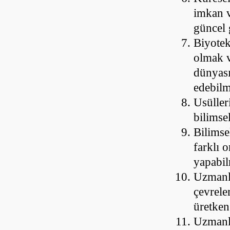
imkan v
güncel 
Biyotek
olmak v
dünyası
edebil
Usüller
bilimse
Bilimsel
farklı 
yapabi
Uzmanla
çevrele
üretken
Uzmanlaş