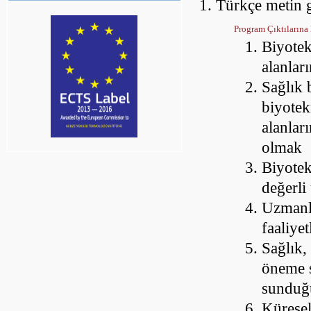
Türkçe metin g
Program Çıktılarına 
Biyotek
alanları
Sağlık 
biyotek
alanlar
olmak
Biyotek
değerli
Uzmanlaş
faaliye
Sağlık, 
öneme s
sunduğ
Küresel