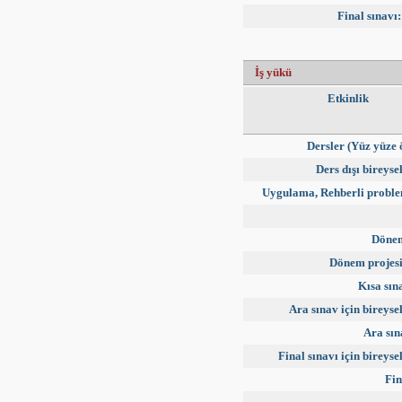
Final sınavı:
İş yükü
Etkinlik
Dersler (Yüz yüze 
Ders dışı bireyse
Uygulama, Rehberli probl
Dönem
Dönem projes
Kısa sın
Ara sınav için bireyse
Ara sın
Final sınavı için bireyse
Fin