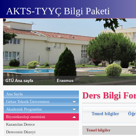
AKTS-TYYÇ Bilgi Paketi
GTÜ Ana sayfa
Erasmus
Ders Bilgi F
Ana Sayfa
Gebze Teknik Üniversitesi
Akademik Programlar
Temel bilgiler
Öğr
Biyoteknoloji enstitüsü
Kazanılan Derece
Temel bilgiler
Derecenin Düzeyi