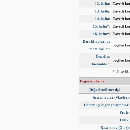
12. hafta:
Davetli ko
13. hafta:
Davetli ko
14. hafta:
Davetli ko
15. hafta*:
Davetli ko
16. hafta*:
Davetli ko
Ders kitapları ve
Seçilen kon
materyaller:
Önerilen
Seçilen kon
kaynaklar:
* 15. ve 16. 
Değerlendirme
Değerlendirme tipi
Ara sınavlar (Vizeler):
Dönem içi diğer çalışmalar:
Proje:
Ödev:
Kısa sınav (Quiz):