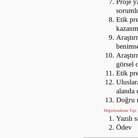
Proje y
soruml
Etik pr
kazanm
Araştır
benims
Araştırm
görsel 
Etik pr
Uluslar
alanda 
Doğru 
Değerlendirme Tipi
Yazılı 
Ödev