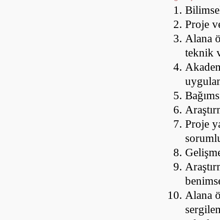
Bilimse
Proje v
Alana ö
teknik 
Akademi
uygula
Bağımsı
Araştır
Proje y
soruml
Gelişme
Araştır
benims
Alana ö
sergile