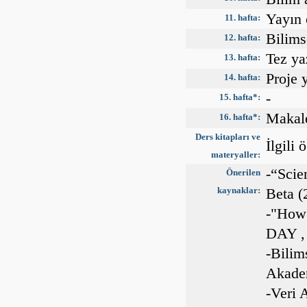
Yayın e
11. hafta:
Bilims
12. hafta:
Tez ya
13. hafta:
Proje 
14. hafta:
-
15. hafta*:
Makale
16. hafta*:
Ders kitapları ve
İlgili
materyaller:
-“Sci
Önerilen
kaynaklar:
Beta (
-"How 
DAY ,
-Bili
Akadem
-Veri