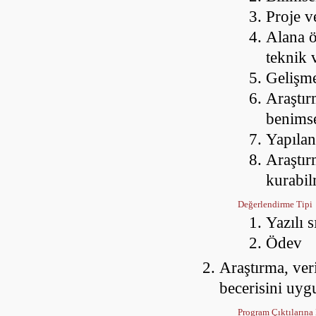
Proje v
Alana ö
teknik 
Gelişme
Araştır
benims
Yapılan
Araştır
kurabi
Değerlendirme Tipi
Yazılı 
Ödev
Araştırma, ver
becerisini uyg
Program Çıktılarına 