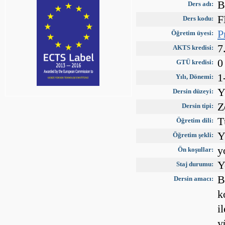
B
Ders adı:
F
Ders kodu:
P
Öğretim üyesi:
7
AKTS kredisi:
0
GTÜ kredisi:
1
Yılı, Dönemi:
Y
Dersin düzeyi:
Z
Dersin tipi:
T
Öğretim dili:
Y
Öğretim şekli:
y
Ön koşullar:
Y
Staj durumu:
B
Dersin amacı:
k
i
y