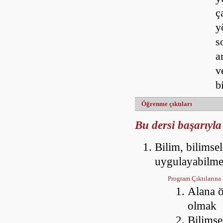
ç
y
s
a
v
b
Öğrenme çıktıları
Bu dersi başarıyla
Bilim, bilimsel
uygulayabilm
Program Çıktılarına 
Alana ö
olmak
Bilimse