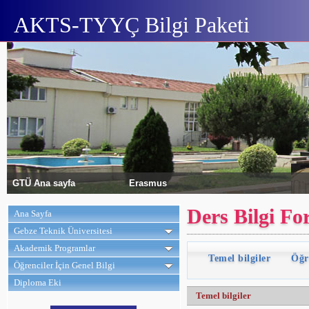
AKTS-TYYÇ Bilgi Paketi
GTÜ Ana sayfa
Erasmus
Ders Bilgi Fo
Ana Sayfa
Gebze Teknik Üniversitesi
Akademik Programlar
Temel bilgiler
Öğr
Öğrenciler İçin Genel Bilgi
Diploma Eki
Temel bilgiler