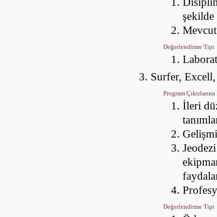
Disipli
şekilde
Mevcut 
Değerlendirme Tipi
Laborat
Surfer, Excell,
Program Çıktılarına 
İleri d
tanıml
Gelişmi
Jeodezi
ekipman
faydal
Profesy
Değerlendirme Tipi