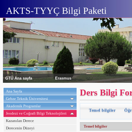
AKTS-TYYÇ Bilgi Paketi
GTÜ Ana sayfa
Erasmus
Ders Bilgi Fo
Ana Sayfa
Gebze Teknik Üniversitesi
Akademik Programlar
Temel bilgiler
Öğr
Jeodezi ve Coğrafi Bilgi Teknolojileri
Kazanılan Derece
Temel bilgiler
Derecenin Düzeyi