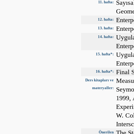
Sayısa
11. hafta:
Geomet
Enterp
12. hafta:
Enterp
13. hafta:
Uygula
14. hafta:
Enter
Uygula
15. hafta*:
Enter
Final 
16. hafta*:
Measur
Ders kitapları ve
materyaller:
Seymon
1999, 
Experi
W. Col
Inters
The St
Önerilen