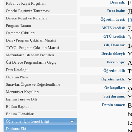
E
Ders adı:
Kabul ve Kayıt Koşulları
J
Önceki Eğitimin Tanınması
Ders kodu:
Derece Koşul ve Kuralları
D
Öğretim üyesi:
Program Tanımı
7
AKTS kredisi:
Öğrenme Çıktıları
3
GTÜ kredisi:
Ders - Program Çıktıları Matrisi
1
Yılı, Dönemi:
TYYÇ - Program Çıktıları Matrisi
Y
Dersin düzeyi:
Mezunların İstihdam Profilleri
A
Dersin tipi:
Üst Derece Programlarına Geçiş
Ders Kataloğu
T
Öğretim dili:
Öğretim Planı
Y
Öğretim şekli:
Sınavlar, Ölçme ve Değerlendirme
y
Ön koşullar:
Mezuniyet Koşulları
Y
Staj durumu:
Eğitim Türü ve Dili
B
Dersin amacı:
Bölüm Başkanı
b
Bölüm Olanakları
t
Öğrenciler İçin Genel Bilgi
Diploma Eki
b