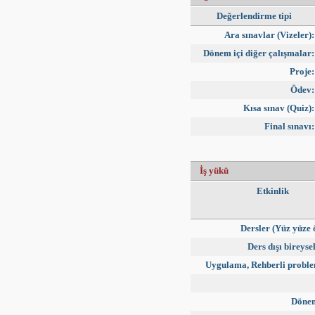
Değerlendirme tipi
Ara sınavlar (Vizeler):
Dönem içi diğer çalışmalar:
Proje:
Ödev:
Kısa sınav (Quiz):
Final sınavı:
İş yükü
Etkinlik
Dersler (Yüz yüze 
Ders dışı bireyse
Uygulama, Rehberli probl
Dönem