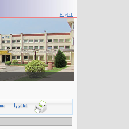
English
rme
İş yükü