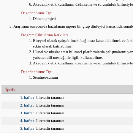
Akademik etik kurallarını özümseme ve sorumluluk bilinciyl
Değerlendirme Tipi
Dönem projesi
Araştırma sonucunda hazırlanan raporu bir grup dinleyici karşısında suna
Program Çıktılarına Katkıları
Bireysel olarak çalışabilmek, bağımsız karar alabilmek ve farkl
etkin olarak katılabilme.
Ulusal ve uluslar arası bilimsel platformlarda çalışmalarını yaz
yabancı dili mesleği ile ilgili kullanabilme.
Akademik etik kurallarını özümseme ve sorumluluk bilinciyl
Değerlendirme Tipi
Seminer/sunum
İçerik
1. hafta:
Literatür taraması.
2. hafta:
Literatür taraması.
3. hafta:
Literatür taraması.
4. hafta:
Literatür taraması.
5. hafta:
Literatür taraması.