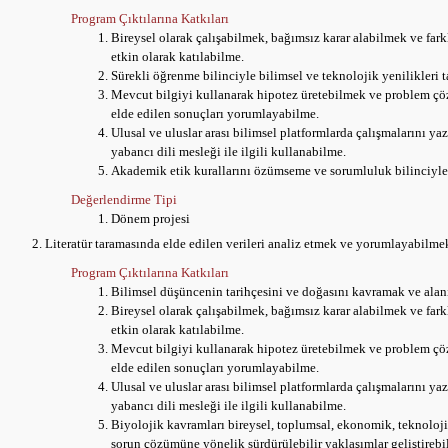
Program Çıktılarına Katkıları
Bireysel olarak çalışabilmek, bağımsız karar alabilmek ve farkl
etkin olarak katılabilme.
Sürekli öğrenme bilinciyle bilimsel ve teknolojik yenilikleri
Mevcut bilgiyi kullanarak hipotez üretebilmek ve problem çö
elde edilen sonuçları yorumlayabilme.
Ulusal ve uluslar arası bilimsel platformlarda çalışmalarını yaz
yabancı dili mesleği ile ilgili kullanabilme.
Akademik etik kurallarını özümseme ve sorumluluk bilinciyl
Değerlendirme Tipi
Dönem projesi
Literatür taramasında elde edilen verileri analiz etmek ve yorumlayabilme
Program Çıktılarına Katkıları
Bilimsel düşüncenin tarihçesini ve doğasını kavramak ve ala
Bireysel olarak çalışabilmek, bağımsız karar alabilmek ve farkl
etkin olarak katılabilme.
Mevcut bilgiyi kullanarak hipotez üretebilmek ve problem çö
elde edilen sonuçları yorumlayabilme.
Ulusal ve uluslar arası bilimsel platformlarda çalışmalarını yaz
yabancı dili mesleği ile ilgili kullanabilme.
Biyolojik kavramları bireysel, toplumsal, ekonomik, teknoloj
sorun çözümüne yönelik sürdürülebilir yaklaşımlar geliştirebi