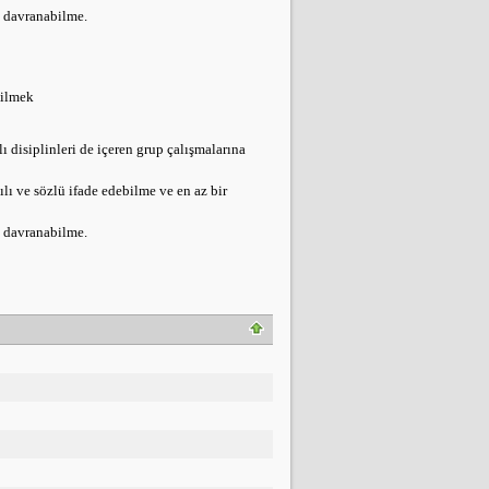
e davranabilme.
bilmek
ı disiplinleri de içeren grup çalışmalarına
ılı ve sözlü ifade edebilme ve en az bir
e davranabilme.