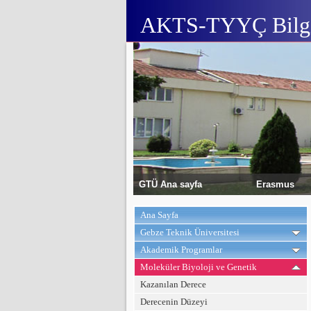
AKTS-TYYÇ Bilgi
GTÜ Ana sayfa
Erasmus
Ana Sayfa
Gebze Teknik Üniversitesi
Akademik Programlar
Moleküler Biyoloji ve Genetik
Kazanılan Derece
Derecenin Düzeyi