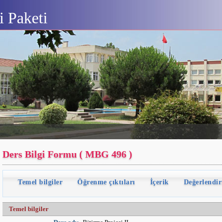
 Paketi
Ders Bilgi Formu ( MBG 496 )
Temel bilgiler
Öğrenme çıktıları
İçerik
Değerlendi
Temel bilgiler