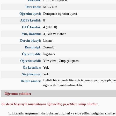
Ders adı:
Bitirme Projesi II
Ders kodu:
MBG 496
Öğretim üyesi:
Danışman öğretim üyesi
AKTS kredisi:
8
GTÜ kredisi:
4 (0+8+0)
Yılı, Dönemi:
4, Güz ve Bahar
Dersin düzeyi:
Lisans
Dersin tipi:
Zorunlu
Öğretim dili:
İngilizce
Öğretim şekli:
Yüz yüze , Grup çalışması
Ön koşullar:
Yok
Staj durumu:
Yok
Belirli bir konuda literatür taraması yapma, toplan
Dersin amacı:
öğrencileri yönlendirmektir
Öğrenme çıktıları
Bu dersi başarıyla tamamlayan öğrenciler, şu yetilere sahip olurlar:
Literatür araştırmasında toplanan bilgileri ve elde edilen bulguları sınıfl