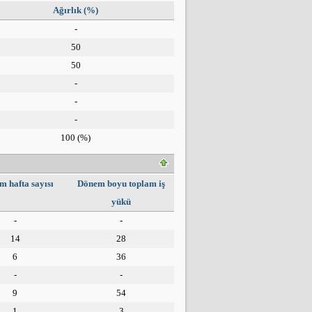
Ağırlık (%)
-
50
50
-
-
-
100
(%)
m hafta sayısı
Dönem boyu toplam iş
yükü
-
-
14
28
6
36
-
-
9
54
1
3