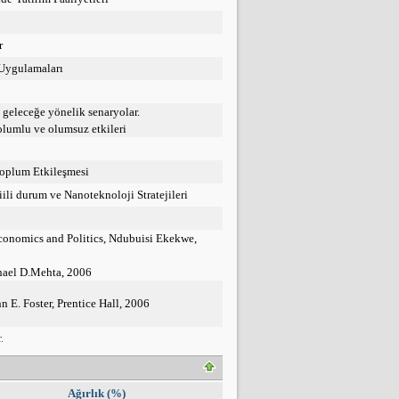
r
 Uygulamaları
geleceğe yönelik senaryolar.
olumlu ve olumsuz etkileri
Toplum Etkileşmesi
i durum ve Nanoteknoloji Stratejileri
conomics and Politics, Ndubuisi Ekekwe,
hael D.Mehta, 2006
 E. Foster, Prentice Hall, 2006
.
Ağırlık (%)