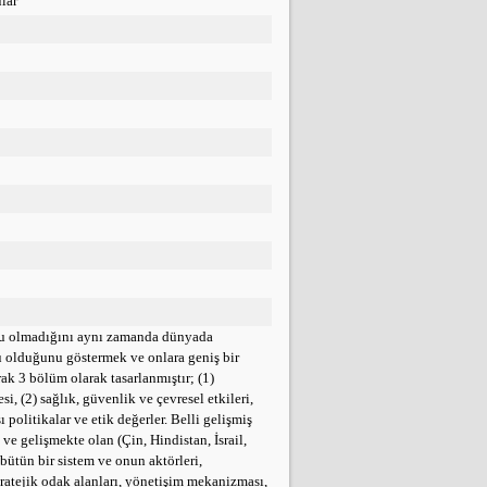
lar
onu olmadığını aynı zamanda dünyada
u olduğunu göstermek ve onlara geniş bir
ak 3 bölüm olarak tasarlanmıştır; (1)
i, (2) sağlık, güvenlik ve çevresel etkileri,
politikalar ve etik değerler. Belli gelişmiş
ve gelişmekte olan (Çin, Hindistan, İsrail,
 bütün bir sistem ve onun aktörleri,
ratejik odak alanları, yönetişim mekanizması,