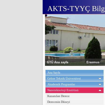
AKTS-TYYÇ Bilgi
GTÜ Ana sayfa
Erasmus
Ana Sayfa
Gebze Teknik Üniversitesi
Akademik Programlar
Nanoteknoloji Enstitüsü
Kazanılan Derece
Derecenin Düzeyi