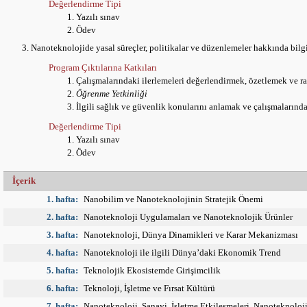
Değerlendirme Tipi
Yazılı sınav
Ödev
Nanoteknolojide yasal süreçler, politikalar ve düzenlemeler hakkında bilg
Program Çıktılarına Katkıları
Çalışmalarındaki ilerlemeleri değerlendirmek, özetlemek ve 
Öğrenme Yetkinliği
İlgili sağlık ve güvenlik konularını anlamak ve çalışmaların
Değerlendirme Tipi
Yazılı sınav
Ödev
İçerik
1. hafta:
Nanobilim ve Nanoteknolojinin Stratejik Önemi
2. hafta:
Nanoteknoloji Uygulamaları ve Nanoteknolojik Ürünler
3. hafta:
Nanoteknoloji, Dünya Dinamikleri ve Karar Mekanizması
4. hafta:
Nanoteknoloji ile ilgili Dünya’daki Ekonomik Trend
5. hafta:
Teknolojik Ekosistemde Girişimcilik
6. hafta:
Teknoloji, İşletme ve Fırsat Kültürü
7. hafta:
Nanoteknoloji, Sanayi, İşletme Etkileşmeleri. Nanoteknoloji