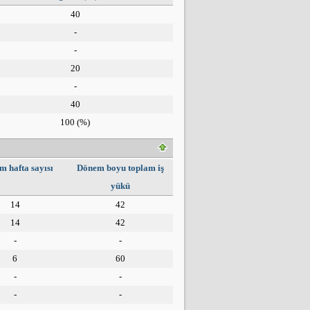
40
-
-
20
-
40
100
(%)
m hafta sayısı
Dönem boyu toplam iş
yükü
14
42
14
42
-
-
6
60
-
-
-
-