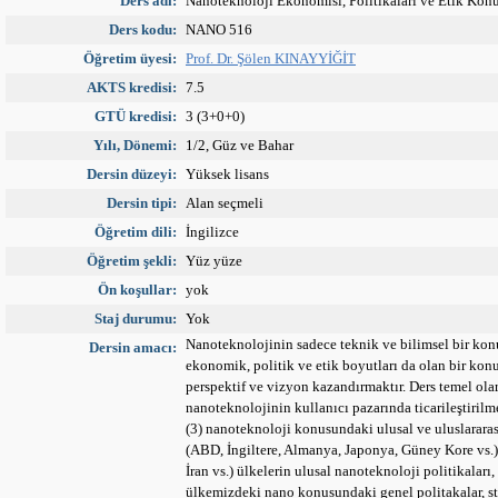
Ders adı:
Nanoteknoloji Ekonomisi, Politikaları ve Etik Konu
Ders kodu:
NANO 516
Öğretim üyesi:
Prof. Dr. Şölen KINAYYİĞİT
AKTS kredisi:
7.5
GTÜ kredisi:
3 (3+0+0)
Yılı, Dönemi:
1/2, Güz ve Bahar
Dersin düzeyi:
Yüksek lisans
Dersin tipi:
Alan seçmeli
Öğretim dili:
İngilizce
Öğretim şekli:
Yüz yüze
Ön koşullar:
yok
Staj durumu:
Yok
Nanoteknolojinin sadece teknik ve bilimsel bir k
Dersin amacı:
ekonomik, politik ve etik boyutları da olan bir kon
perspektif ve vizyon kazandırmaktır. Ders temel olar
nanoteknolojinin kullanıcı pazarında ticarileştirilmes
(3) nanoteknoloji konusundaki ulusal ve uluslararası 
(ABD, İngiltere, Almanya, Japonya, Güney Kore vs.) 
İran vs.) ülkelerin ulusal nanoteknoloji politikaları,
ülkemizdeki nano konusundaki genel politakalar, st