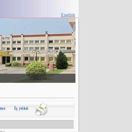
English
rme
İş yükü