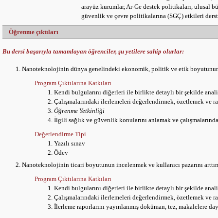
arayüz kurumlar, Ar-Ge destek politikaları, ulusal büt
güvenlik ve çevre politikalarına (SGÇ) etkileri derst
Öğrenme çıktıları
Bu dersi başarıyla tamamlayan öğrenciler, şu yetilere sahip olurlar:
Nanoteknolojinin dünya genelindeki ekonomik, politik ve etik boyutunu
Program Çıktılarına Katkıları
Kendi bulgularını diğerleri ile birlikte detaylı bir şekilde ana
Çalışmalarındaki ilerlemeleri değerlendirmek, özetlemek ve 
Öğrenme Yetkinliği
İlgili sağlık ve güvenlik konularını anlamak ve çalışmaların
Değerlendirme Tipi
Yazılı sınav
Ödev
Nanoteknolojinin ticari boyutunun incelenmek ve kullanıcı pazarını arttı
Program Çıktılarına Katkıları
Kendi bulgularını diğerleri ile birlikte detaylı bir şekilde ana
Çalışmalarındaki ilerlemeleri değerlendirmek, özetlemek ve 
İlerleme raporlarını yayınlanmış doküman, tez, makalelere da