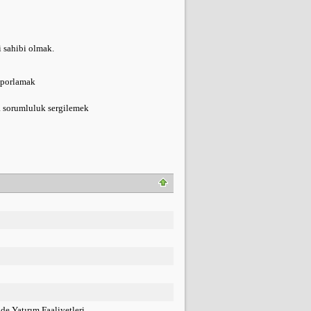
i sahibi olmak.
raporlamak
da sorumluluk sergilemek
de Yatırım Faaliyetleri