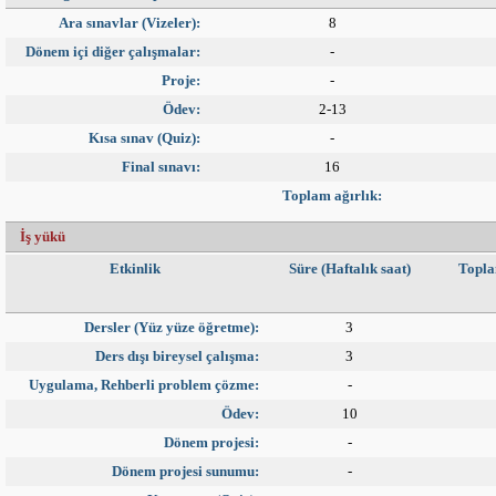
Ara sınavlar (Vizeler):
8
Dönem içi diğer çalışmalar:
-
Proje:
-
Ödev:
2-13
Kısa sınav (Quiz):
-
Final sınavı:
16
Toplam ağırlık:
İş yükü
Etkinlik
Süre (Haftalık saat)
Topla
Dersler (Yüz yüze öğretme):
3
Ders dışı bireysel çalışma:
3
Uygulama, Rehberli problem çözme:
-
Ödev:
10
Dönem projesi:
-
Dönem projesi sunumu:
-