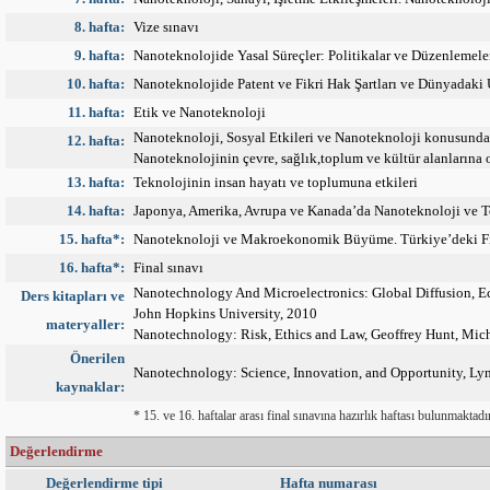
8. hafta:
Vize sınavı
9. hafta:
Nanoteknolojide Yasal Süreçler: Politikalar ve Düzenlemele
10. hafta:
Nanoteknolojide Patent ve Fikri Hak Şartları ve Dünyadaki
11. hafta:
Etik ve Nanoteknoloji
Nanoteknoloji, Sosyal Etkileri ve Nanoteknoloji konusunda 
12. hafta:
Nanoteknolojinin çevre, sağlık,toplum ve kültür alanlarına 
13. hafta:
Teknolojinin insan hayatı ve toplumuna etkileri
14. hafta:
Japonya, Amerika, Avrupa ve Kanada’da Nanoteknoloji ve 
15. hafta*:
Nanoteknoloji ve Makroekonomik Büyüme. Türkiye’deki Fiil
16. hafta*:
Final sınavı
Nanotechnology And Microelectronics: Global Diffusion, E
Ders kitapları ve
John Hopkins University, 2010
materyaller:
Nanotechnology: Risk, Ethics and Law, Geoffrey Hunt, Mic
Önerilen
Nanotechnology: Science, Innovation, and Opportunity, Lynn
kaynaklar:
* 15. ve 16. haftalar arası final sınavına hazırlık haftası bulunmaktadır
Değerlendirme
Değerlendirme tipi
Hafta numarası