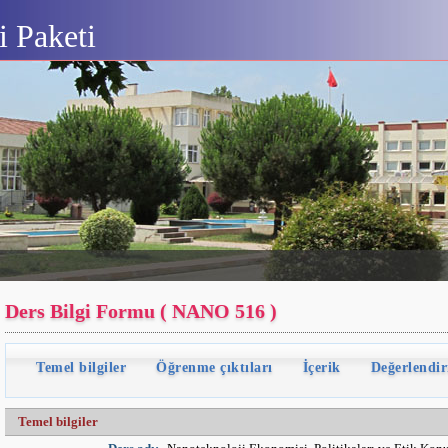
 Paketi
Ders Bilgi Formu ( NANO 516 )
Temel bilgiler
Öğrenme çıktıları
İçerik
Değerlendi
Temel bilgiler