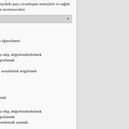
çedeki payı, ticarileşme stratejileri ve sağlık
e incelenecektir.
n öğrenilmesi
liz edip, değerlendirebilmek
raporlamak
da sorumluluk sergilemek
rmak.
liz edip, değerlendirebilmek
raporlamak
yandırarak yazmak.